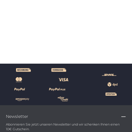
aus Aluminium Akazie
399
€
*
90
,
1.019,90 €*
(61% gespart)
Details
Newsletter
Abonnieren Sie jetzt unseren Newsletter und wir schenken Ihnen einen
10€ Gutschein.