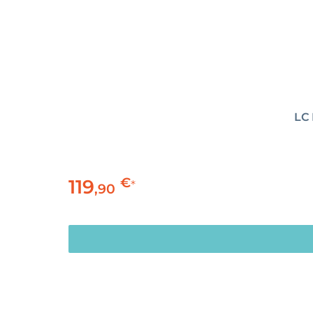
LC 
€
119
*
,
90