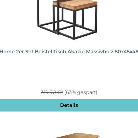
Home 2er Set Beistelltisch Akazie Massivholz 50x45x
319,90 €*
(63% gespart)
Details