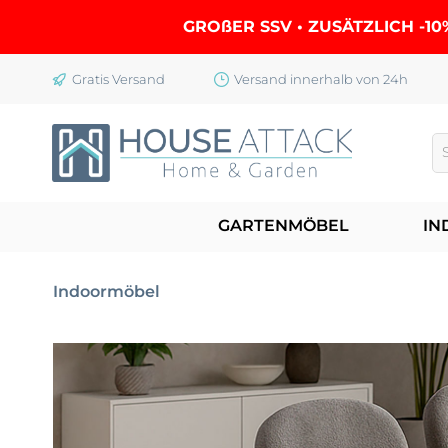
springen
Zur Hauptnavigation springen
GROßER SSV • ZUSÄTZLICH -10
Gratis Versand
Versand innerhalb von 24h
GARTENMÖBEL
IN
Indoormöbel