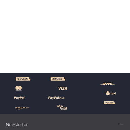
Rope Natur Armlehnstuhl inkl.
Sitzkissen
99
€
*
90
,
179,90 €*
(44% gespart)
Details
Newsletter