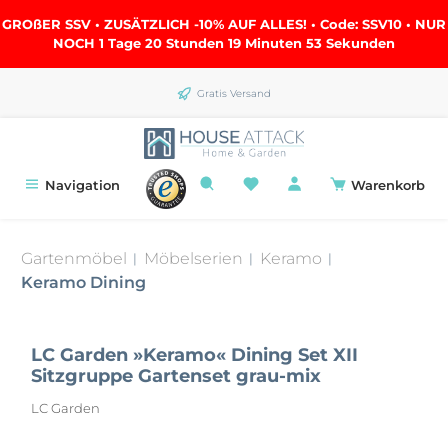
alt springen
GROßER SSV • ZUSÄTZLICH -10% AUF ALLES! • Code: SSV10 • NUR
NOCH
1 Tage 20 Stunden 19 Minuten 53 Sekunden
Gratis Versand
Navigation
Warenkorb
Gartenmöbel
Möbelserien
Keramo
|
|
|
Keramo Dining
LC Garden »Keramo« Dining Set XII
Sitzgruppe Gartenset grau-mix
LC Garden