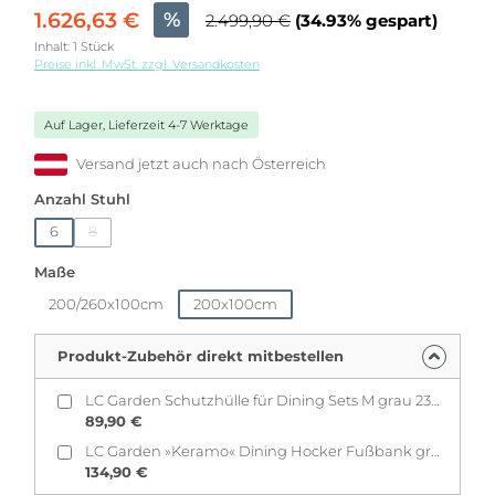
1.626,63 €
%
2.499,90 €
(34.93% gespart)
Inhalt:
1 Stück
Preise inkl. MwSt. zzgl. Versandkosten
Auf Lager, Lieferzeit 4-7 Werktage
Versand jetzt auch nach Österreich
auswählen
Anzahl Stuhl
6
8
(Diese Option ist zurzeit nicht verfügbar.)
auswählen
Maße
200/260x100cm
200x100cm
Produkt-Zubehör direkt mitbestellen
LC Garden Schutzhülle für Dining Sets M grau 235x170x110cm
89,90 €
LC Garden »Keramo« Dining Hocker Fußbank grau
134,90 €