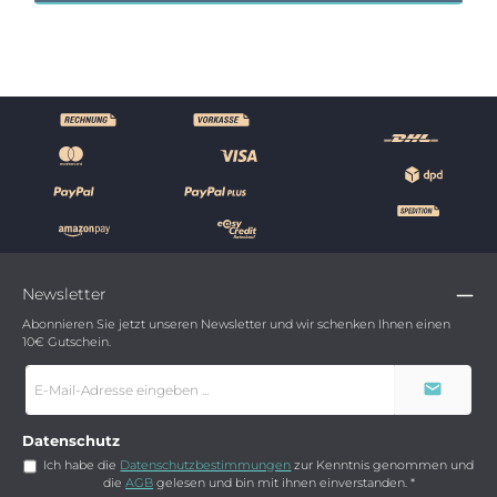
Newsletter
Abonnieren Sie jetzt unseren Newsletter und wir schenken Ihnen einen
10€ Gutschein.
E-
Mail-
Adresse
*
Datenschutz
Ich habe die
Datenschutzbestimmungen
zur Kenntnis genommen und
die
AGB
gelesen und bin mit ihnen einverstanden.
*