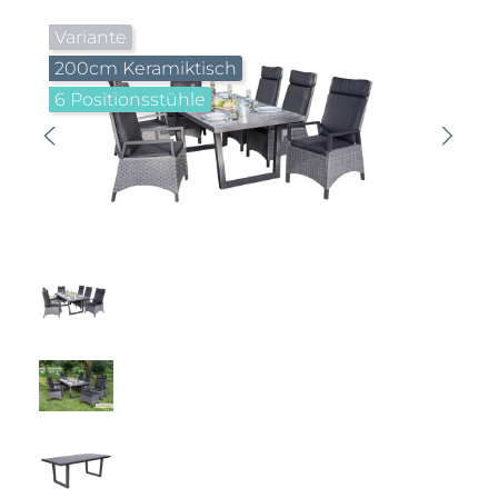
Bildergalerie überspringen
Variante
200cm Keramiktisch
6 Positionsstühle