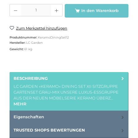
Produkt Anzahl: Gib den gewünschten Wert ein oder benutze die Schaltflächen u
In den Warenkorb
Zum Merkzettel hinzufügen
Produktnummer:
KeramoDiningSet12
Hersteller:
LC Garden
Gewicht:
61 kg
BESCHREIBUNG
LC GARDEN »KERAMO« DINING SET XII SITZGRUPPE
GARTENSET GRAU-MIX UNSERE LUXUS-ESSGRUPPE
AUS DER NEUEN MÖBELSERIE KERAMO ÜBERZ…
MEHR
Eigenschaften
TRUSTED SHOPS BEWERTUNGEN