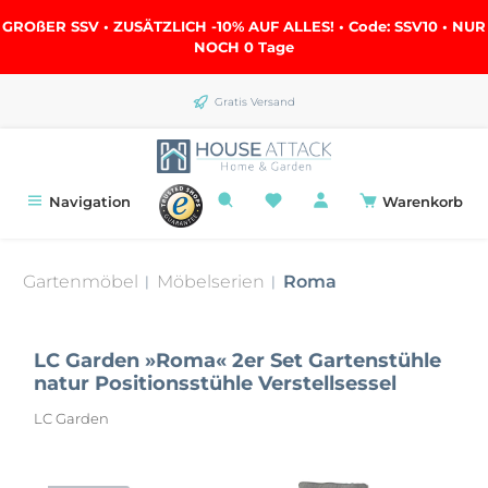
alt springen
GROßER SSV • ZUSÄTZLICH -10% AUF ALLES! • Code: SSV10 • NUR
NOCH
0 Tage
Gratis Versand
Navigation
Warenkorb
Gartenmöbel
Möbelserien
Roma
|
|
LC Garden »Roma« 2er Set Gartenstühle
natur Positionsstühle Verstellsessel
LC Garden
Bildergalerie überspringen