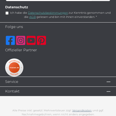
*
Datenschutz
Ich habe die
Datenschutzbestimmungen
zur Kenntnis genommen und
die
AGB
gelesen und bin mit ihnen einverstanden.
*
Folge uns
Offizieller Partner
Service
Kontakt
Alle Preise inkl. gesetzl. Mehrwertsteuer zzgl.
Versandkosten
und ggf.
Nachnahmegebühren, wenn nicht anders angegeben.