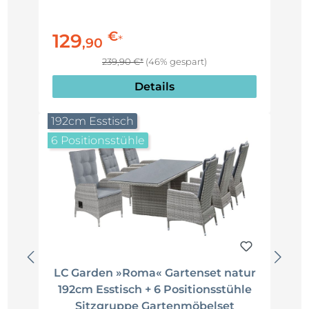
€
129
*
,
90
239,90 €*
(46% gespart)
Details
192cm Esstisch
6 Positionsstühle
LC Garden »Roma« Gartenset natur
192cm Esstisch + 6 Positionsstühle
Sitzgruppe Gartenmöbelset