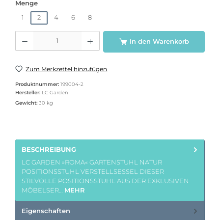
auswählen
Menge
1
2
4
6
8
Produkt Anzahl: Gib den gewünschten Wert ein oder benutze die Schaltflächen u
In den Warenkorb
Zum Merkzettel hinzufügen
Produktnummer:
199004-2
Hersteller:
LC Garden
Gewicht:
30 kg
BESCHREIBUNG
LC GARDEN »ROMA« GARTENSTUHL NATUR
POSITIONSSTUHL VERSTELLSESSEL DIESER
STILVOLLE POSITIONSSTUHL AUS DER EXKLUSIVEN
MÖBELSER…
MEHR
Eigenschaften