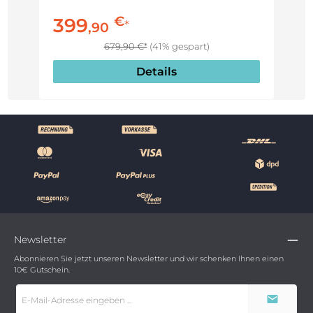
€
399
*
,
90
679,90 €*
(41% gespart)
Details
Newsletter
Abonnieren Sie jetzt unseren Newsletter und wir schenken Ihnen einen
10€ Gutschein.
E-
Mail-
Adresse