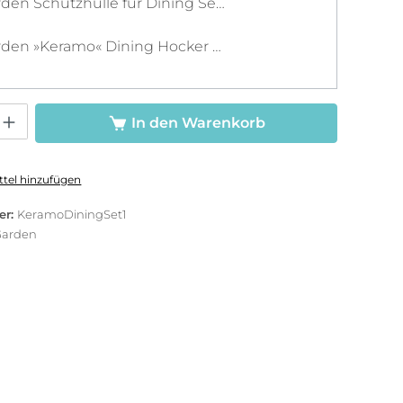
LC Garden Schutzhülle für Dining Sets L grau 310x180x115cm
LC Garden »Keramo« Dining Hocker Fußbank grau
Gib den gewünschten Wert ein oder benutze die Schaltflächen um die Anzah
In den Warenkorb
tel hinzufügen
er:
KeramoDiningSet1
Garden