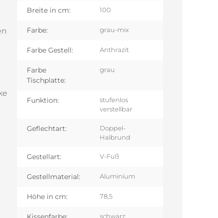
Breite in cm:
100
Farbe:
en
grau-mix
Farbe Gestell:
Anthrazit
Farbe
grau
Tischplatte:
ke
Funktion:
stufenlos
verstellbar
Geflechtart:
Doppel-
Halbrund
Gestellart:
V-Fuß
Gestellmaterial:
Aluminium
Höhe in cm:
78,5
Kissenfarbe:
schwarz