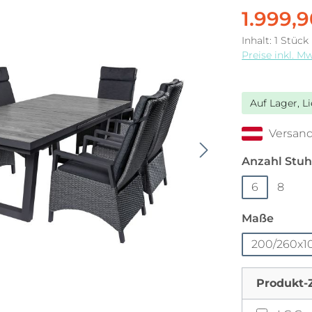
1.999,
Inhalt:
1 Stück
Preise inkl. M
Auf Lager, L
Versand
Anzahl Stuh
6
8
auswä
Maße
200/260x
Produkt-