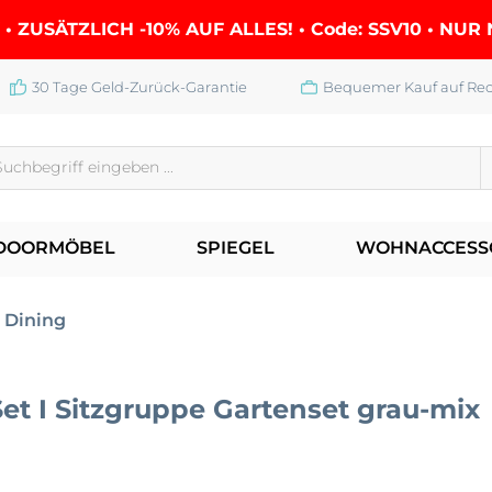
• ZUSÄTZLICH -10% AUF ALLES! • Code: SSV10 • NU
30 Tage Geld-Zurück-Garantie
Bequemer Kauf auf Re
DOORMÖBEL
SPIEGEL
WOHNACCESS
 Dining
t I Sitzgruppe Gartenset grau-mix