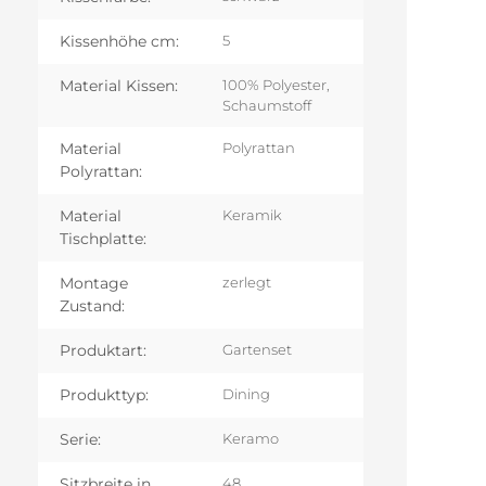
Kissenhöhe cm:
5
Material Kissen:
100% Polyester,
Schaumstoff
Material
Polyrattan
Polyrattan:
Material
Keramik
Tischplatte:
Montage
zerlegt
Zustand:
Produktart:
Gartenset
Produkttyp:
Dining
Serie:
Keramo
Sitzbreite in
48