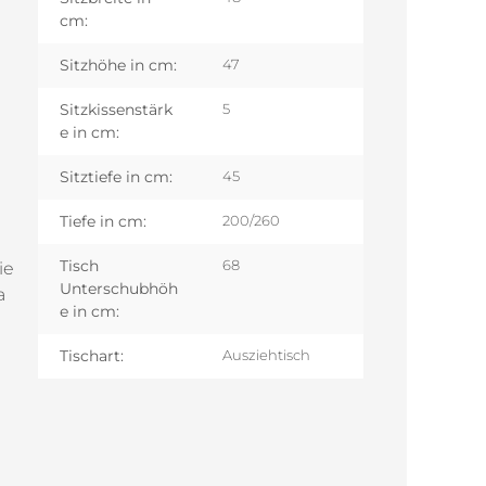
cm:
Sitzhöhe in cm:
47
Sitzkissenstärk
5
e in cm:
Sitztiefe in cm:
45
Tiefe in cm:
200/260
Tisch
68
ie
Unterschubhöh
a
e in cm:
Tischart:
Ausziehtisch