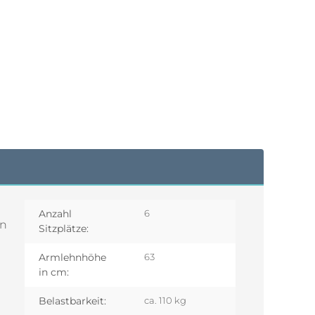
Anzahl
6
en
Sitzplätze:
Armlehnhöhe
63
in cm:
Belastbarkeit:
ca. 110 kg