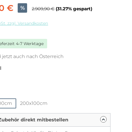
90 €
%
2.909,90 €
(31.27% gespart)
wSt. zzgl. Versandkosten
ieferzeit 4-7 Werktage
 jetzt auch nach Österreich
auswählen
l
hlen
100cm
200x100cm
Zubehör direkt mitbestellen