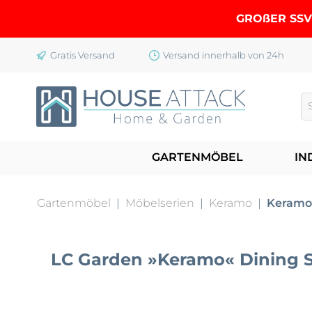
springen
Zur Hauptnavigation springen
GROßER SSV 
Gratis Versand
Versand innerhalb von 24h
GARTENMÖBEL
IN
Gartenmöbel
|
Möbelserien
|
Keramo
|
Keramo
LC Garden »Keramo« Dining Se