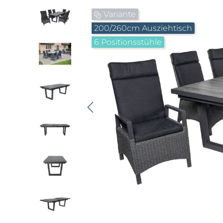
Bildergalerie überspringen
Variante
200/260cm Ausziehtisch
6 Positionsstühle