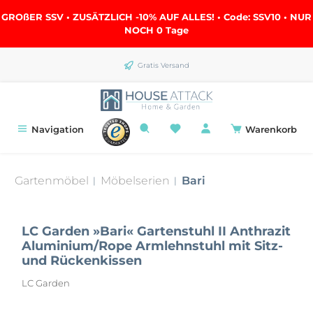
alt springen
GROßER SSV • ZUSÄTZLICH -10% AUF ALLES! • Code: SSV10 • NUR
NOCH
0 Tage
Gratis Versand
Navigation
Warenkorb
Gartenmöbel
Möbelserien
Bari
|
|
LC Garden »Bari« Gartenstuhl II Anthrazit
Aluminium/Rope Armlehnstuhl mit Sitz-
und Rückenkissen
LC Garden