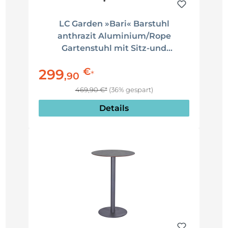
LC Garden »Bari« Barstuhl
anthrazit Aluminium/Rope
Gartenstuhl mit Sitz-und
Rückenkissen
€
299
*
,
90
469,90 €*
(36% gespart)
Details