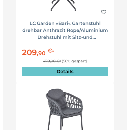
LC Garden »Bari« Gartenstuhl
drehbar Anthrazit Rope/Aluminium
Drehstuhl mit Sitz-und
Rückenkissen
€
209
*
,
90
479,90 €*
(56% gespart)
Details