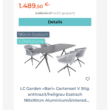
€
1.489
*
,
50
2.589,90 €*
(42% gespart)
Details
180cm Esstisch
4 Drehstühle
LC Garden »Bari« Gartenset V 5tlg.
anthrazit/hellgrau Esstisch
180x90cm Aluminium/sintered
stone + 4 Gartenstühle drehbar