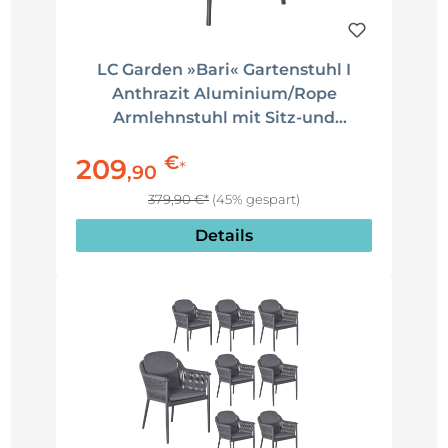
LC Garden »Bari« Gartenstuhl I
Anthrazit Aluminium/Rope
Armlehnstuhl mit Sitz-und
Rückenkissen
€
209
*
,
90
379,90 €*
(45% gespart)
Details