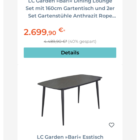
LC Garden »Bari« Dining Lounge
Set mit 160cm Gartentisch und 2er
Set Gartenstühle Anthrazit Rope
Aluminium Gartenlounge inkl.
€
2.699
Kissen
*
,
90
4.489,90 €*
(40% gespart)
Details
LC Garden »Bari« Esstisch