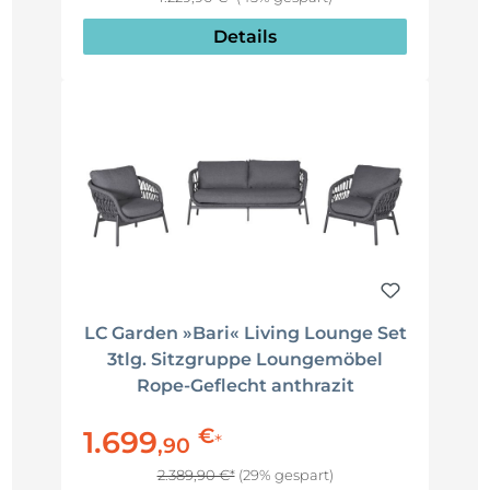
Details
LC Garden »Bari« Living Lounge Set
3tlg. Sitzgruppe Loungemöbel
Rope-Geflecht anthrazit
€
1.699
*
,
90
2.389,90 €*
(29% gespart)