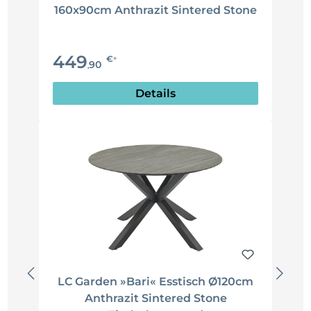
160x90cm Anthrazit Sintered Stone
449
€
*
90
,
Details
LC Garden »Bari« Esstisch Ø120cm
Anthrazit Sintered Stone