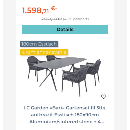
Gartenstühle drehbar Rope
€
1.598
Sitzgruppe
*
,
71
2.939,90 €*
(46% gespart)
Details
180cm Esstisch
4 Armlehnenstühle
LC Garden »Bari« Gartenset III 5tlg.
anthrazit Esstisch 180x90cm
Aluminium/sintered stone + 4
Gartenstühle Rope Sitzgruppe