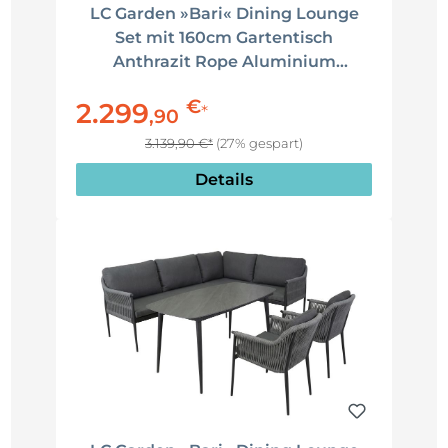
LC Garden »Bari« Dining Lounge
Set mit 160cm Gartentisch
Anthrazit Rope Aluminium
Loungeset inkl. Kissen
€
2.299
*
,
90
3.139,90 €*
(27% gespart)
Details