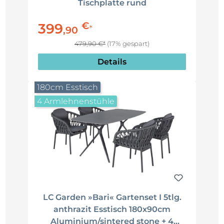
Tischplatte rund
€
399
*
,
90
479,90 €*
(17% gespart)
Details
180cm Esstisch
4 Armlehnenstühle
LC Garden »Bari« Gartenset I 5tlg.
anthrazit Esstisch 180x90cm
Aluminium/sintered stone + 4