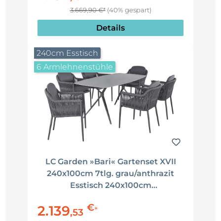
3.669,90 €*
(40% gespart)
Details
240cm Esstisch
6 Armlehnenstühle
LC Garden »Bari« Gartenset XVII
240x100cm 7tlg. grau/anthrazit
Esstisch 240x100cm
Aluminium/sintered stone + 6
€
2.139
Gartenstühle Rope Sitzgruppe
*
,
53