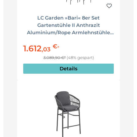
LC Garden »Bari« 8er Set
Gartenstühle II Anthrazit
Aluminium/Rope Armlehnstühle
mit Sitz-und Rückenkissen
€
1.612
*
,
03
3.089,90 €*
(48% gespart)
Details