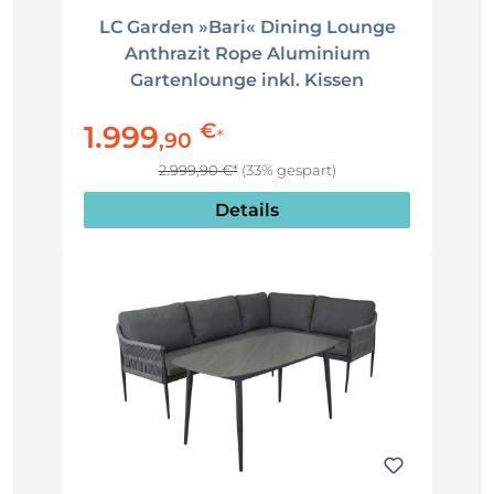
LC Garden »Bari« Dining Lounge
Anthrazit Rope Aluminium
Gartenlounge inkl. Kissen
€
1.999
*
,
90
2.999,90 €*
(33% gespart)
Details