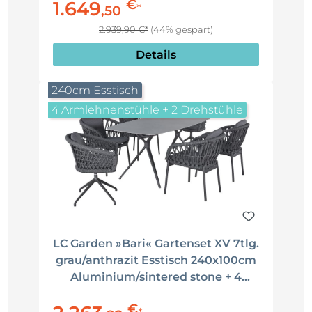
€
1.649
Rope Sitzgruppe
*
,
50
2.939,90 €*
(44% gespart)
Details
240cm Esstisch
4 Armlehnenstühle + 2 Drehstühle
LC Garden »Bari« Gartenset XV 7tlg.
grau/anthrazit Esstisch 240x100cm
Aluminium/sintered stone + 4
Gartenstühle + 2 Drehstühle Rope
€
Sitzgruppe