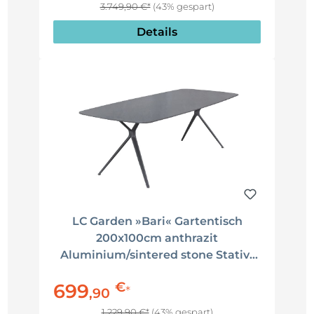
3.749,90 €*
(43% gespart)
Details
LC Garden »Bari« Gartentisch
200x100cm anthrazit
Aluminium/sintered stone Stativ-
Gestell Esstisch
€
699
*
,
90
1.229,90 €*
(43% gespart)