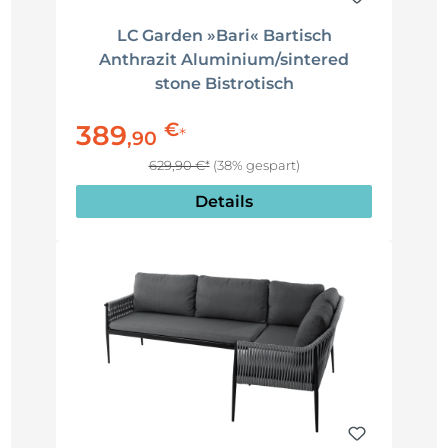
LC Garden »Bari« Bartisch
Anthrazit Aluminium/sintered
stone Bistrotisch
€
389
*
,
90
629,90 €*
(38% gespart)
Details