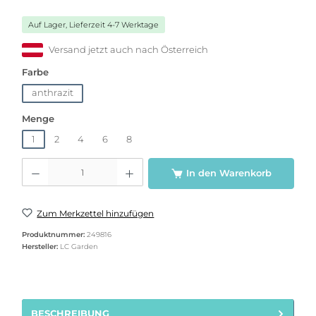
Auf Lager, Lieferzeit 4-7 Werktage
Versand jetzt auch nach Österreich
auswählen
Farbe
anthrazit
auswählen
Menge
1
2
4
6
8
Produkt Anzahl: Gib den gewünschten Wert ein oder benutze die Schaltflächen u
In den Warenkorb
Zum Merkzettel hinzufügen
Produktnummer:
249816
Hersteller:
LC Garden
BESCHREIBUNG