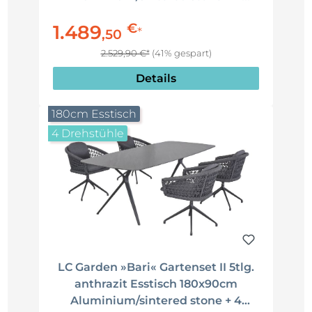
Gartenstühle Rope Sitzgruppe
€
1.489
*
,
50
2.529,90 €*
(41% gespart)
Details
180cm Esstisch
4 Drehstühle
LC Garden »Bari« Gartenset II 5tlg.
anthrazit Esstisch 180x90cm
Aluminium/sintered stone + 4