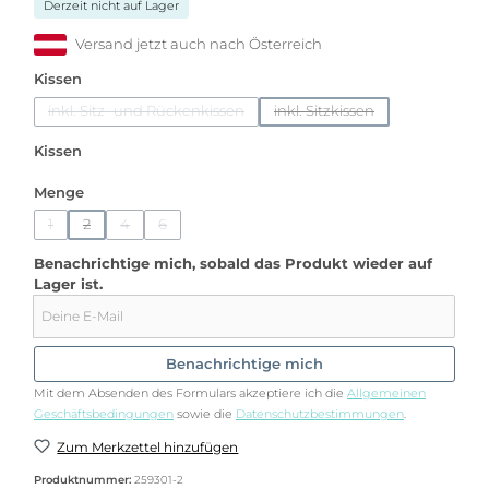
Derzeit nicht auf Lager
Versand jetzt auch nach Österreich
auswählen
Kissen
inkl. Sitz- und Rückenkissen
inkl. Sitzkissen
(Diese Option ist zurzeit nicht verfügbar.)
(Diese Option ist zurzeit nic
auswählen
Kissen
auswählen
Menge
1
2
4
6
(Diese Option ist zurzeit nicht verfügbar.)
(Diese Option ist zurzeit nicht verfügbar.)
(Diese Option ist zurzeit nicht verfügbar.)
(Diese Option ist zurzeit nicht verfügbar.)
Benachrichtige mich, sobald das Produkt wieder auf
Lager ist.
Deine E-Mail
Benachrichtige mich
Mit dem Absenden des Formulars akzeptiere ich die
Allgemeinen
Geschäftsbedingungen
sowie die
Datenschutzbestimmungen
.
Zum Merkzettel hinzufügen
Produktnummer:
259301-2