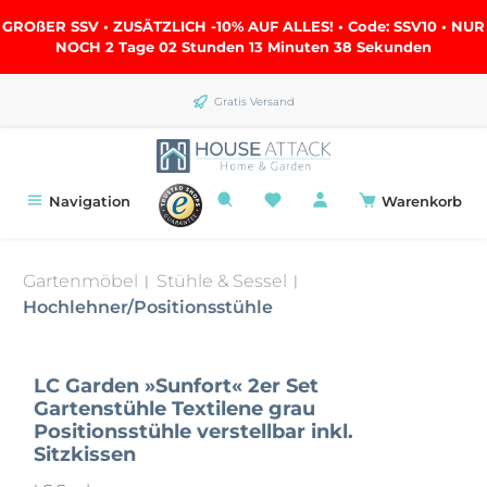
alt springen
GROßER SSV • ZUSÄTZLICH -10% AUF ALLES! • Code: SSV10 • NUR
NOCH
2 Tage 02 Stunden 13 Minuten 38 Sekunden
Gratis Versand
Navigation
Warenkorb
Gartenmöbel
Stühle & Sessel
|
|
Hochlehner/Positionsstühle
LC Garden »Sunfort« 2er Set
Gartenstühle Textilene grau
Positionsstühle verstellbar inkl.
Sitzkissen