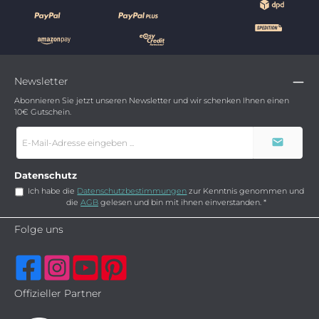
Newsletter
Abonnieren Sie jetzt unseren Newsletter und wir schenken Ihnen einen
10€ Gutschein.
E-
Mail-
Adresse
*
Datenschutz
Ich habe die
Datenschutzbestimmungen
zur Kenntnis genommen und
die
AGB
gelesen und bin mit ihnen einverstanden.
*
Folge uns
Offizieller Partner