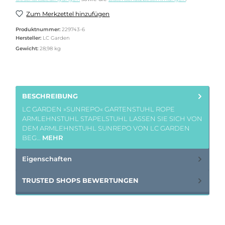
Zum Merkzettel hinzufügen
Produktnummer:
229743-6
Hersteller:
LC Garden
Gewicht:
28,98 kg
BESCHREIBUNG
LC GARDEN »SUNREPO« GARTENSTUHL ROPE
ARMLEHNSTUHL STAPELSTUHL LASSEN SIE SICH VON
DEM ARMLEHNSTUHL SUNREPO VON LC GARDEN
BEG…
MEHR
Eigenschaften
TRUSTED SHOPS BEWERTUNGEN