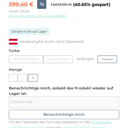
599,40 €
%
1.009,90 €
(40.65% gespart)
Inhalt:
1 Stück
Preise inkl. MwSt. zzgl. Versandkosten
Derzeit nicht auf Lager
Versand jetzt auch nach Österreich
auswählen
Farbe
Anthrazit/Blau
Taupe/Grün
Anthrazit
Taupe
(Diese Option ist zurzeit nicht verfügbar.)
(Diese Option ist zurzeit nicht verfügbar.)
(Diese Option 
auswählen
Menge
1
4
6
(Diese Option ist zurzeit nicht verfügbar.)
(Diese Option ist zurzeit nicht verfügbar.)
(Diese Option ist zurzeit nicht verfügbar.)
Benachrichtige mich, sobald das Produkt wieder auf
Lager ist.
Deine E-Mail
Benachrichtige mich
Mit dem Absenden des Formulars akzeptiere ich die
Allgemeinen
Geschäftsbedingungen
sowie die
Datenschutzbestimmungen
.