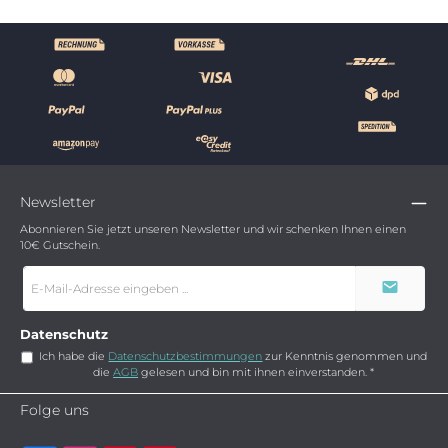
Newsletter
Abonnieren Sie jetzt unseren Newsletter und wir schenken Ihnen einen
10€ Gutschein.
E-
Mail-
Adresse
*
Datenschutz
Ich habe die
Datenschutzbestimmungen
zur Kenntnis genommen und
die
AGB
gelesen und bin mit ihnen einverstanden.
*
Folge uns