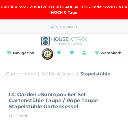
alt springen
GROßER SSV • ZUSÄTZLICH -10% AUF ALLES! • Code: SSV10 • NUR
NOCH
0 Tage
Gratis Versand
Navigation
Warenkorb
Gartenmöbel
Stühle & Sessel
Stapelstühle
|
|
LC Garden »Sunrepo« 6er Set
Gartenstühle Taupe / Rope Taupe
Stapelstühle Gartensessel
LC Garden