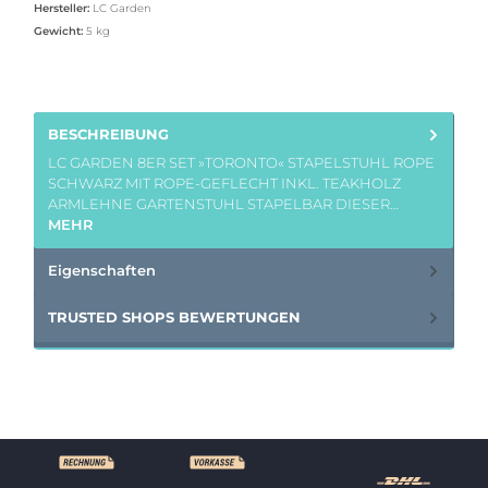
Hersteller:
LC Garden
Gewicht:
5 kg
BESCHREIBUNG
LC GARDEN 8ER SET »TORONTO« STAPELSTUHL ROPE
SCHWARZ MIT ROPE-GEFLECHT INKL. TEAKHOLZ
ARMLEHNE GARTENSTUHL STAPELBAR DIESER…
MEHR
Eigenschaften
TRUSTED SHOPS BEWERTUNGEN