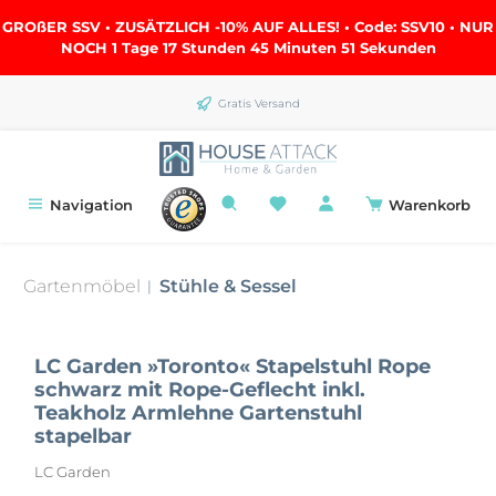
alt springen
GROßER SSV • ZUSÄTZLICH -10% AUF ALLES! • Code: SSV10 • NUR
NOCH
1 Tage 17 Stunden 45 Minuten 51 Sekunden
Gratis Versand
Navigation
Warenkorb
Gartenmöbel
Stühle & Sessel
|
LC Garden »Toronto« Stapelstuhl Rope
schwarz mit Rope-Geflecht inkl.
Teakholz Armlehne Gartenstuhl
stapelbar
LC Garden