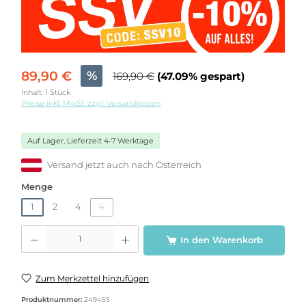
89,90 €
%
169,90 €
(47.09% gespart)
Inhalt:
1 Stück
Preise inkl. MwSt. zzgl. Versandkosten
Auf Lager, Lieferzeit 4-7 Werktage
Versand jetzt auch nach Österreich
auswählen
Menge
1
2
4
6
(Diese Option ist zurzeit nicht verfügbar.)
Produkt Anzahl: Gib den gewünschten Wert ein oder benutze die Schaltflächen u
In den Warenkorb
Zum Merkzettel hinzufügen
Produktnummer:
249455