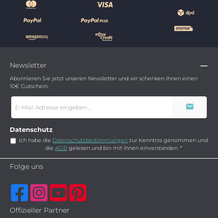
Newsletter
Abonnieren Sie jetzt unseren Newsletter und wir schenken Ihnen einen
10€ Gutschein.
E-
Mail-
Adresse
*
Datenschutz
Ich habe die
Datenschutzbestimmungen
zur Kenntnis genommen und
die
AGB
gelesen und bin mit ihnen einverstanden.
*
Folge uns
Offizieller Partner