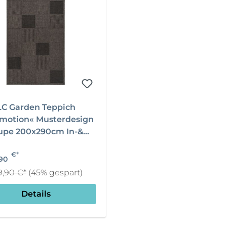
LC Garden Teppich
motion« Musterdesign
upe 200x290cm In-&
Outdoor Teppich
*
€
90
9,90 €*
(45% gespart)
Details