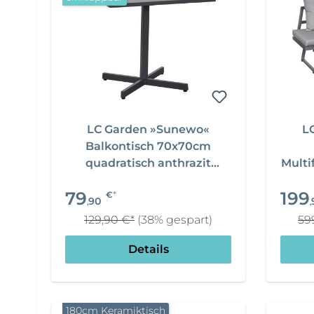
LC Garden »Sunewo«
L
Balkontisch 70x70cm
quadratisch anthrazit
Multi
Klapptisch
2-Si
79
199
*
€
90
,
,
129,90 €*
(38% gespart)
59
Details
180cm Keramiktisch