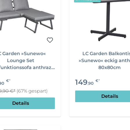
C Garden »Sunewo«
LC Garden Balkonti
Lounge Set
»Sunewo« eckig anth
funktionssofa anthrazit
80x80cm
tzer Sofa inkl. Hocker
149
*
*
€
€
90
90
,
9,90 €*
(67% gespart)
Details
Details