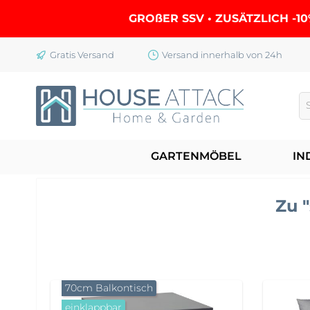
springen
Zur Hauptnavigation springen
GROßER SSV • ZUSÄTZLICH -10
Gratis Versand
Versand innerhalb von 24h
GARTENMÖBEL
IN
Zu 
70cm Balkontisch
einklappbar