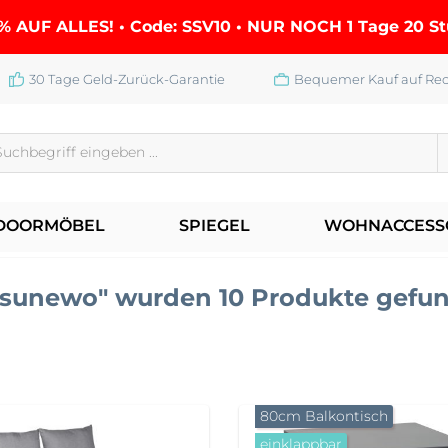
% AUF ALLES! • Code: SSV10 • NUR NOCH
1 Tage 20 S
30 Tage Geld-Zurück-Garantie
Bequemer Kauf auf Re
DOORMÖBEL
SPIEGEL
WOHNACCESS
"sunewo" wurden 10 Produkte gefu
80cm Balkontisch
einklappbar