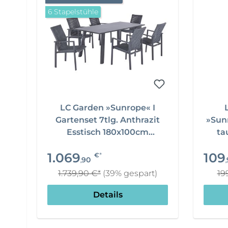
6 Stapelstühle
LC Garden »Sunrope« I
Gartenset 7tlg. Anthrazit
»Sun
Esstisch 180x100cm
ta
Aluminium/Keramik + 6x
1.069
109
*
€
Stapelstuhl Rope
90
,
,
Sitzgruppe
1.739,90 €*
(39% gespart)
19
Details