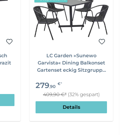
sch
LC Garden »Sunewo
razit
Garvista« Dining Balkonset
Gartenset eckig Sitzgruppe
Esstisch inkl. 4x Stapelstuhl
279
*
€
90
,
409,90 €*
(32% gespart)
Details