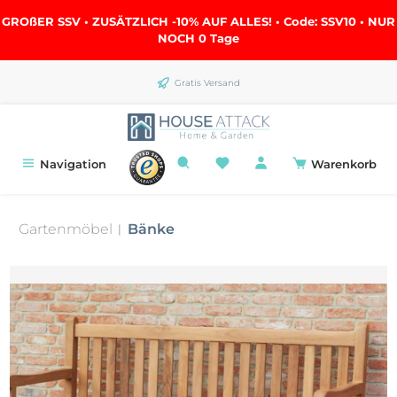
alt springen
GROßER SSV • ZUSÄTZLICH -10% AUF ALLES! • Code: SSV10 • NUR
NOCH
0 Tage
Gratis Versand
Navigation
Warenkorb
Gartenmöbel
Bänke
|