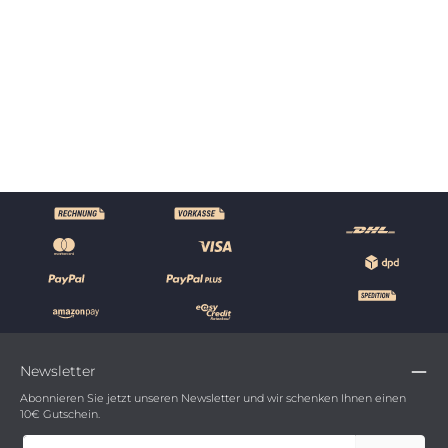
Biergartenbank
479
€
*
90
,
709,90 €*
(32% gespart)
Details
Newsletter
Abonnieren Sie jetzt unseren Newsletter und wir schenken Ihnen einen
10€ Gutschein.
E-