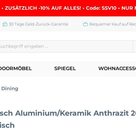
• ZUSÄTZLICH -10% AUF ALLES! • Code: SSV10 • NU
30 Tage Geld-Zurück-Garantie
Bequemer Kauf auf Re
DOORMÖBEL
SPIEGEL
WOHNACCESS
 Dining
sch Aluminium/Keramik Anthrazit 
isch