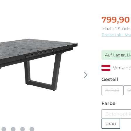
799,90
Inhalt:
1 Stück
Preise inkl. M
Auf Lager, L
Versand
ausw
Gestell
A-Fuß
S
(Diese Op
auswä
Farbe
Betonopti
(Diese
grau