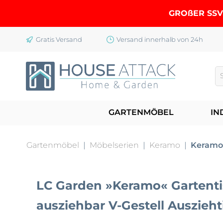
springen
Zur Hauptnavigation springen
GROßER SSV 
Gratis Versand
Versand innerhalb von 24h
GARTENMÖBEL
IN
Gartenmöbel
|
Möbelserien
|
Keramo
|
Keramo
LC Garden »Keramo« Gartenti
ausziehbar V-Gestell Auszieht