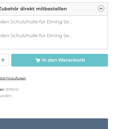
Zubehör direkt mitbestellen
LC Garden Schutzhülle für Dining Sets M grau 235x170x110cm
LC Garden Schutzhülle für Dining Sets L grau 310x180x115cm
Gib den gewünschten Wert ein oder benutze die Schaltflächen um die Anzah
In den Warenkorb
tel hinzufügen
er:
209041
Garden