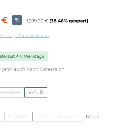
 €
%
1.299,90 €
(38.46% gespart)
wSt. zzgl. Versandkosten
ieferzeit 4-7 Werktage
 jetzt auch nach Österreich
ählen
tativ-Fuß
V-Fuß
tion ist zurzeit nicht verfügbar.)
(Diese Option ist zurzeit nicht verfügbar.)
hlen
k
Teakholz
Teakholz/Keramik
braun
 Option ist zurzeit nicht verfügbar.)
(Diese Option ist zurzeit nicht verfügbar.)
(Diese Option ist zurzeit nicht verfüg