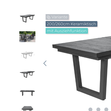
Bildergalerie überspringen
Variante
200/260cm Keramiktisch
mit Ausziehfunktion