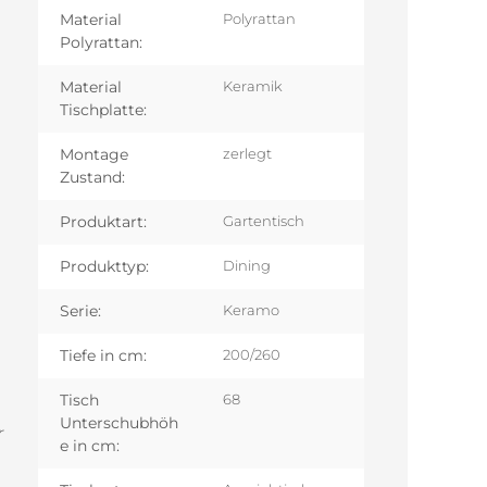
Material
Polyrattan
Polyrattan:
Material
Keramik
Tischplatte:
Montage
zerlegt
Zustand:
Produktart:
Gartentisch
Produkttyp:
Dining
Serie:
Keramo
Tiefe in cm:
200/260
Tisch
68
Unterschubhöh
r
e in cm: