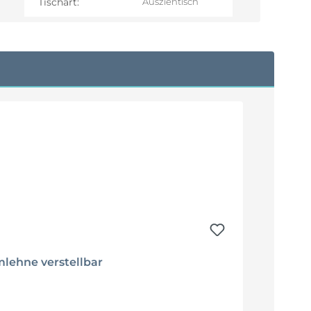
Tischart:
Ausziehtisch
mlehne verstellbar